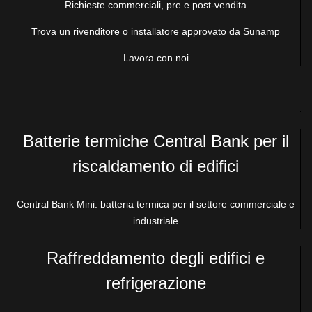
Richieste commerciali, pre e post-vendita
Istruzione
Collabora con noi – Distributori, grossisti e installatori
Europe
Optimino
Progetti e sperimentazioni finanziati
Region
Trova un rivenditore o installatore approvato da Sunamp
Tempo libero e ospitalità
Registrazione della garanzia
Chiavi Optimino e risorse per la compatibilità solare
France
Lavora con noi
Registrazione della garanzia
Casi di studio
Industriale
Documenti tecnici
Germany
Progettazione personalizzata
Poland
Settore alimentare e delle bevande
Batterie termiche Central Bank per il
Spain
Reti termiche
riscaldamento di edifici
UK
Central Bank Mini: batteria termica per il settore commerciale e
Italy
industriale
Ireland
Raffreddamento degli edifici e
Netherlands
refrigerazione
North America