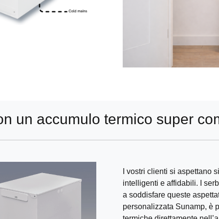
 con un accumulo termico super co
I vostri clienti si aspettano 
intelligenti e affidabili. I s
a soddisfare queste aspettat
personalizzata Sunamp, è pos
termiche direttamente nell’a